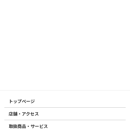
はんこ屋さん21からのお知らせ
2026/03/19
はんこ屋さん21からのお知らせ
個人用印鑑の印材（素材）の選び方｜実印・銀行印・認印におす
すめは？
2026/03/09
はんこ屋さん21からのお知らせ
電子印鑑の使い方は？メリットやデメリットも解説
2026/02/13
はんこ屋さん21からのお知らせ
印鑑の書体（古印体・篆書体・印相体・楷書体・行書体）とは？
特徴とフォントの選び方
はんこ屋さん21からのお知らせ一覧 ≫
トップページ
店舗・アクセス
取扱商品・サービス